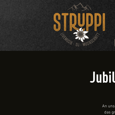
Jubi
An uns
das gr