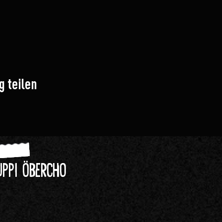
g teilen
uppi öbercho